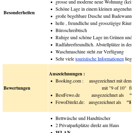
grosse und moderne neue Wohnung (kei
Schöne Lage in einem kleinen angeneh
Besonderheiten
große begehbare Dusche und Badewann
helle , freundliche und grosszügige Räu
Büroschreibtisch
Ruhige und schöne Lage im Grünen und t
Radfahrerfreundlich. Abstellplätze in der
Waschmaschine steht zur Verfügung
Sehr viele
touristische Informationen
lieg
Auszeichnungen :
Booking.com :
ausgezeichnet mit de
Bewertungen
mit "9 of 10" f
"
BestFewo.de
ausgezeichnet als
"He
FewoDirekt.de
: ausgezeichnet als
Bettwäsche und Handtüscher
2 Privatparkplätze direkt am Haus
WLAN